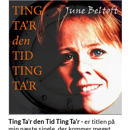
Ting Ta'r den Tid Ting Ta'r -
er titlen på
min næste single, der kommer meget