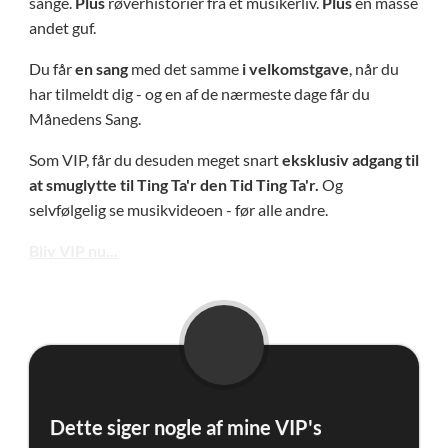
sange.
Plus
røverhistorier fra et musikerliv.
Plu
s
en masse
andet guf.
Du får
en sang
med det samme
i velkomstgave
, når du
har tilmeldt dig - og en af de nærmeste dage får du
Månedens Sang.
Som VIP, får du desuden meget snart
eksklusiv adgang til
at smuglytte til Ting Ta'r den Tid Ting Ta'r.
Og
selvfølgelig se musikvideoen - før alle andre.
Bliv VIP nu...
Dette siger nogle af mine VIP's