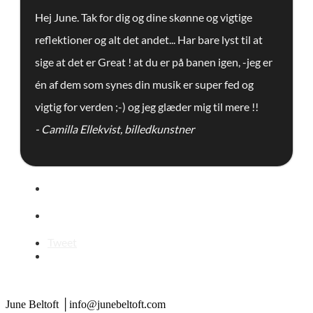
Hej June. Tak for dig og dine skønne og vigtige
reflektioner og alt det andet... Har bare lyst til at
sige at det er Great ! at du er på banen igen, -jeg er
én af dem som synes din musik er super fed og
vigtig for verden ;-) og jeg glæder mig til mere !!
- ​Camilla Ellekvist, billedkunstner
Tweet
June Beltoft │info@junebeltoft.com