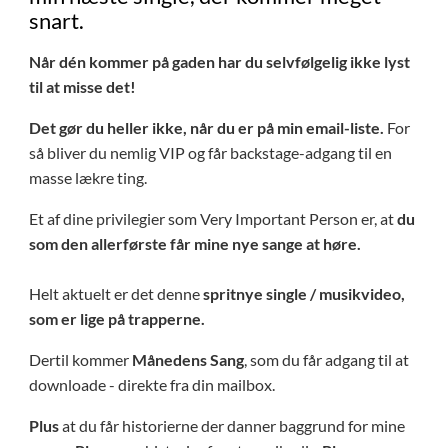
snart.
Nå
r dén kommer på gaden har du selvfølgelig ikke lyst
til at misse det!
Det gør du heller ikke, når du er på min email-liste.
For
så bliver du nemlig VIP og får backstage-adgang til en
masse lækre ting.
Et af dine privilegier som Very Important Person er, at
du
som den allerførste får mine nye sange at høre​.
Helt aktuelt er det denne
spritnye
single / musikvideo,
som er lige på trapperne.
​Dertil kommer
Månedens Sang
, som du får adgang til at
downloade - direkte fra din mailbox.
Plus
at du får historierne der danner baggrund for mine