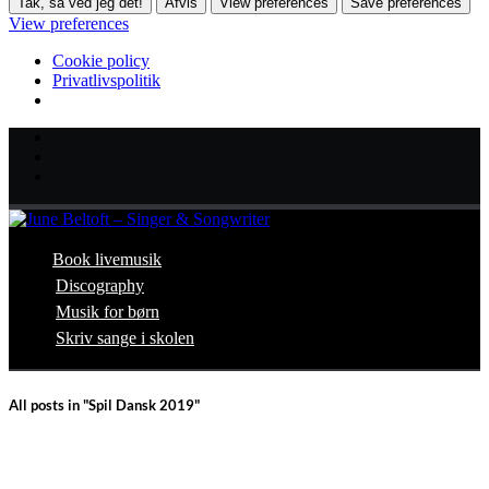
Tak, så ved jeg det!
Afvis
View preferences
Save preferences
View preferences
Cookie policy
Privatlivspolitik
Book livemusik
Discography
Musik for børn
Skriv sange i skolen
All posts in "Spil Dansk 2019"