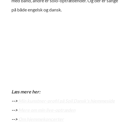
med band, andre er solo-optrædender. Og der er sange
på både engelsk og dansk.
Læs mere her:
-->
Min kunstner-profil på Spil Dansk's hjemmeside
-->
Mere om min live-optræden
-->
Om hjemmekoncerter