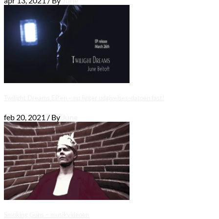
apr 13, 2021 / By
June
Twilight Dreams EP’en – nu ligger udgivelses-datoen fast!
feb 20, 2021 / By
June
Smoking Guns – musikvideoen