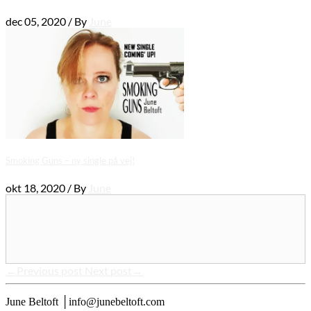
dec 05, 2020 / By
June
Smoking Guns – ny single på vej!
okt 18, 2020 / By
June
←Previous post
Next post→
June Beltoft │info@junebeltoft.com