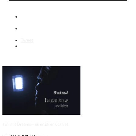
Tweet
Twilight Dreams – nu er EP’en udgivet