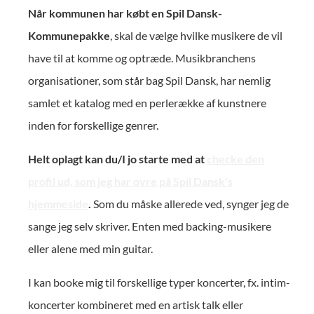
Når kommunen har købt en Spil Dansk-
Kommunepakke
, skal de vælge hvilke musikere de vil
have til at komme og optræde. Musikbranchens
organisationer, som står bag Spil Dansk, har nemlig
samlet et katalog med en perlerække af kunstnere
inden for forskellige genrer.
Helt oplagt kan du/I jo starte med at
checke den
profil ud, som jeg har ovre på Spil Dansk's
hjemmeside
.
Som du måske allerede ved, synger jeg de
sange jeg selv skriver. Enten med backing-musikere
eller alene med min guitar.
I kan booke mig til forskellige typer koncerter, fx. intim-
koncerter kombineret med en artisk talk eller