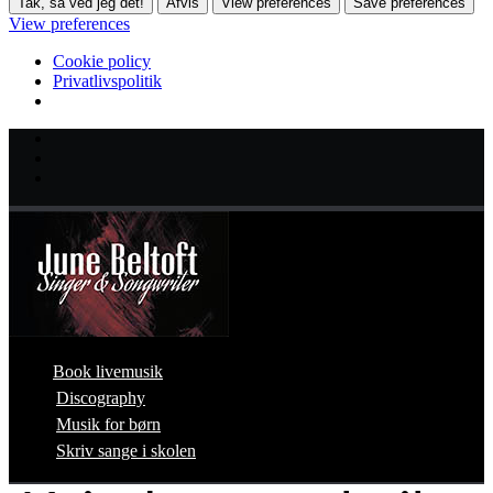
Tak, så ved jeg det!
Afvis
View preferences
Save preferences
View preferences
Cookie policy
Privatlivspolitik
Book livemusik
Discography
Musik for børn
Skriv sange i skolen