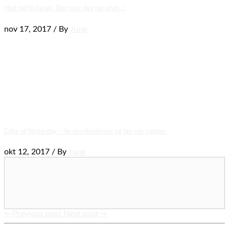
Helt ind til benet. Der hvor det gør ondt…!
nov 17, 2017 / By
June
Edge of Yesterday – Se musikvideoen og læs om sangen
okt 12, 2017 / By
June
←Previous post
Next post→