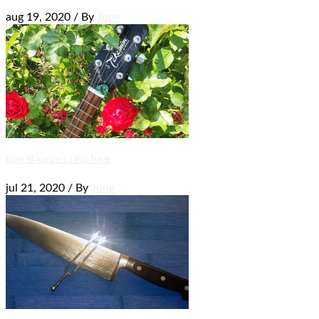
aug 19, 2020 / By
June
Kom til koncert i min have
jul 21, 2020 / By
June