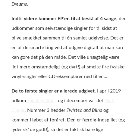
Dreams
.
Indtil videre kommer EP'en til at bestå af 4 sange,
der
udkommer som selvstændige singler for til sidst at
blive smækket sammen til én samlet udgivelse. Det er
en af de smarte ting ved at udgive digitalt at man kan
kan gøre det på den måde. Det ville unægtelig være
lidt mere omstændeligt (og dyrt!) at smelte fire fysiske
vinyl-singler eller CD-eksemplarer ned til én...
De to første singler er allerede udgivet.
I april 2019
udkom
Shooting Star
- og i december var det
Dark
Clouds
.
Nummer 3 hedder
Twisted and Blind
og
kommer i løbet af foråret. Den er færdig-indspillet (og
lyder sk*de godt!), så det er faktisk bare lige