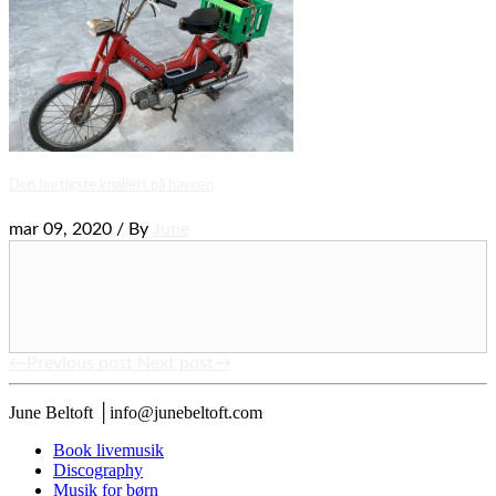
Den hurtigste knallert på havnen
mar 09, 2020 / By
June
←Previous post
Next post→
June Beltoft │info@junebeltoft.com
Book livemusik
Discography
Musik for børn