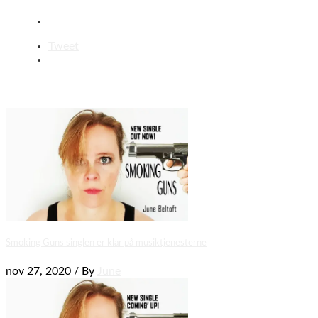
Tweet
Smoking Guns singlen er klar på musiktjenesterne
nov 27, 2020 / By
June