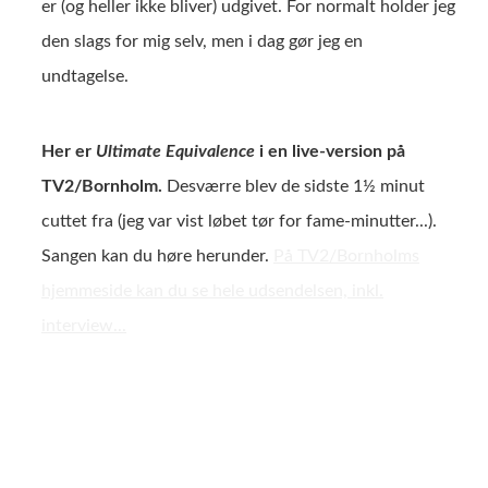
er (og heller ikke bliver) udgivet. For normalt holder jeg
den slags for mig selv, men i dag gør jeg en
undtagelse.
Her er
Ultimate Equivalence
i en live-version på
TV2/Bornholm.
Desværre blev de sidste 1½ minut
cuttet fra (jeg var vist løbet tør for fame-minutter...).
Sangen kan du høre herunder.
På TV2/Bornholms
hjemmeside kan du se hele udsendelsen, inkl.
interview...