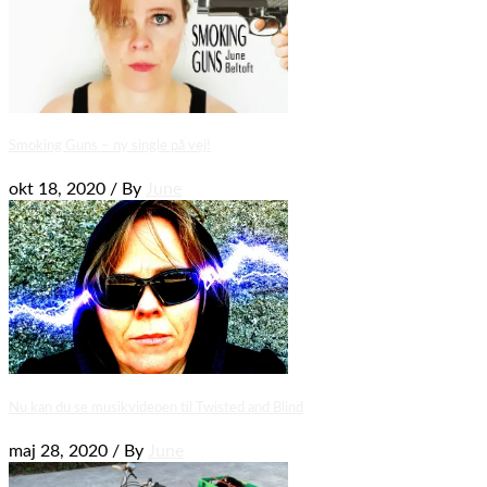
Smoking Guns – ny single på vej!
okt 18, 2020 / By
June
Nu kan du se musikvideoen til Twisted and Blind
maj 28, 2020 / By
June